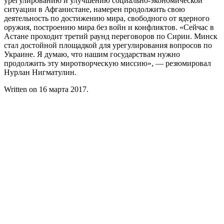
урегулированию и улучшению социально-экономической
ситуации в Афганистане, намерен продолжить свою
деятельность по достижению мира, свободного от ядерного
оружия, построению мира без войн и конфликтов. «Сейчас в
Астане проходит третий раунд переговоров по Сирии. Минск
стал достойной площадкой для урегулирования вопросов по
Украине. Я думаю, что нашим государствам нужно
продолжить эту миротворческую миссию», — резюмировал
Нурлан Нигматулин.
Written on
16 марта 2017
.
Контакты
ООО «АЛЬФАПАНЕЛЬ»
220131, Республика Беларусь, г. Минск
ул. Гамарника, 30
Расчетный счет: BY26OLMP3012000581742-
0000933
код OLMPBY2X
Тел.: +375 17 2826060
Факс: +375 17 3606099
Велк: +375 29 1826060