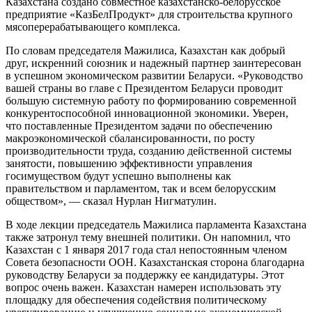
Казахстана создано совместное казахстанско-белорусское
предприятие «КазБелПродукт» для строительства крупного
мясоперерабатывающего комплекса.
По словам председателя Мажилиса, Казахстан как добрый
друг, искренний союзник и надежный партнер заинтересован
в успешном экономическом развитии Беларуси. «Руководство
вашей страны во главе с Президентом Беларуси проводит
большую системную работу по формированию современной
конкурентоспособной инновационной экономики. Уверен,
что поставленные Президентом задачи по обеспечению
макроэкономической сбалансированности, по росту
производительности труда, созданию действенной системы
занятости, повышению эффективности управления
госимуществом будут успешно выполнены как
правительством и парламентом, так и всем белорусским
обществом», — сказал Нурлан Нигматулин.
В ходе лекции председатель Мажилиса парламента Казахстана
также затронул тему внешней политики. Он напомнил, что
Казахстан с 1 января 2017 года стал непостоянным членом
Совета безопасности ООН. Казахстанская сторона благодарна
руководству Беларуси за поддержку ее кандидатуры. Этот
вопрос очень важен. Казахстан намерен использовать эту
площадку для обеспечения содействия политическому