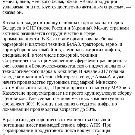
мебели, льна, женского белья, обуви. «Ваша продукция
узнаваема, она пользуется достаточно активным спросом», —
сказал он.
Казахстан входит в тройку основных торговых партнеров
Беларуси в СНГ (после России и Украины). Между странами
активно развивается сотрудничество в сфере
промышленности. В Казахстане организована сборка
карьерной и шахтной техники БелАЗ, тракторов, зерно- и
кормоуборочных комбайнов, грузопассажирских лифтов,
специальной, в том числе пожарной, техники.
Сотрудничество в промышленной сфере будет расширено за
счет создания Белорусско-казахстанского индустриального
технологического парка в Кокшетау. В начале 2017 года на
заводе компании «Астана Моторс» в городе Алма-Ата уже
начато производство грузовиков под маркой Минского
автомобильного завода. Причем проект по выпуску МАЗов в
Казахстане предусматривает не просто крупноузловую сборку
грузовиков. Уже сейчас там доля местных комплектующих
составляет 30%. К концу нынешнего года эта цифра по
локализации производства возрастет до 50%.
В развитии двустороннего сотрудничества большой
потенциал имеет взаимодействие в сфере АПК. При
формировании продуктового пояса вокруг столицы