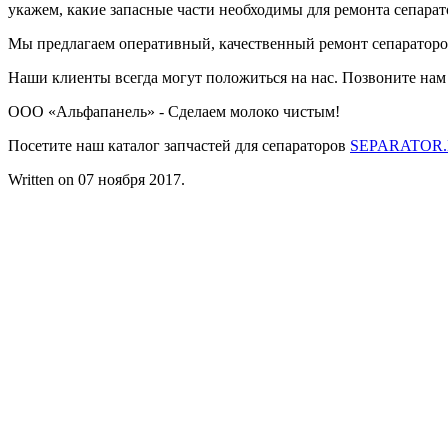
укажем, какие запасные части необходимы для ремонта сепарат
Мы предлагаем оперативный, качественный ремонт сепараторов
Наши клиенты всегда могут положиться на нас. Позвоните нам 
ООО «Альфапанель» - Сделаем молоко чистым!
Посетите наш каталог запчастей для сепараторов
SEPARATOR
Written on
07 ноября 2017
.
Контакты
ООО «АЛЬФАПАНЕЛЬ»
220131, Республика Беларусь, г. Минск
ул. Гамарника, 30
Расчетный счет: BY26OLMP3012000581742-
0000933
код OLMPBY2X
Тел.: +375 17 2826060
Факс: +375 17 3606099
Велк: +375 29 1826060