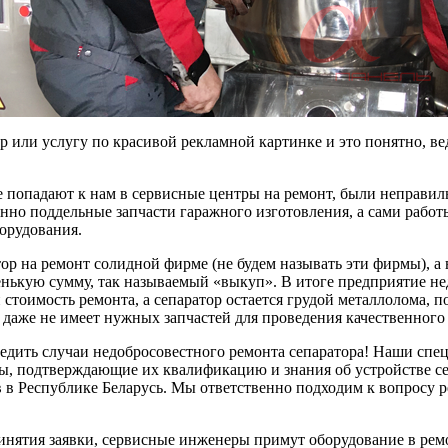
 или услугу по красивой рекламной картинке и это понятно, вед
ые попадают к нам в сервисные центры на ремонт, были неправ
нно поддельные запчасти гаражного изготовления, а сами рабо
орудования.
ор на ремонт солидной фирме (не будем называть эти фирмы), а в
ленькую сумму, так называемый «выкуп». В итоге предприятие не
оимость ремонта, а сепаратор остается грудой металлолома, пот
даже не имеет нужных запчастей для проведения качественного 
едить случаи недобросовестного ремонта сепаратора! Наши спе
ы, подтверждающие их квалификацию и знания об устройстве с
 в Республике Беларусь. Мы ответственно подходим к вопросу р
инятия заявки, сервисные инженеры примут оборудование в ремо