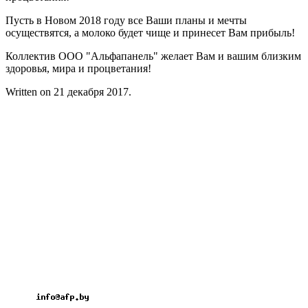
Пусть в Новом 2018 году все Ваши планы и мечты
осуществятся, а молоко будет чище и принесет Вам прибыль!
Коллектив ООО "Альфапанель" желает Вам и вашим близким
здоровья, мира и процветания!
Written on
21 декабря 2017
.
Контакты
ООО «АЛЬФАПАНЕЛЬ»
220131, Республика Беларусь, г. Минск
ул. Гамарника, 30
Расчетный счет: BY26OLMP3012000581742-
0000933
код OLMPBY2X
Тел.: +375 17 2826060
Факс: +375 17 3606099
Велк: +375 29 1826060
Мтс: +375 33 3296060
Email: