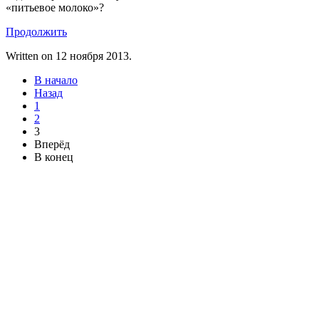
«питьевое молоко»?
Продолжить
Written on
12 ноября 2013
.
В начало
Назад
1
2
3
Вперёд
В конец
Контакты
ООО «АЛЬФАПАНЕЛЬ»
220131, Республика Беларусь, г. Минск
ул. Гамарника, 30
Расчетный счет: BY26OLMP3012000581742-
0000933
код OLMPBY2X
Тел.: +375 17 2826060