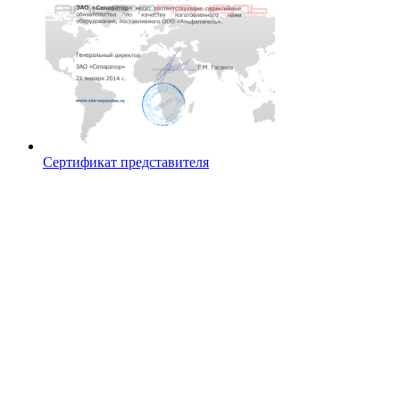
Сертификат представителя
Контакты
ООО «АЛЬФАПАНЕЛЬ»
220131, Республика Беларусь, г. Минск
ул. Гамарника, 30
Расчетный счет: BY26OLMP3012000581742-
0000933
код OLMPBY2X
Тел.: +375 17 2826060
Факс: +375 17 3606099
Велк: +375 29 1826060