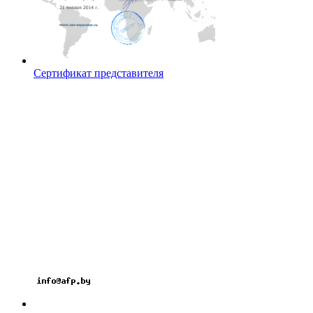
Сертификат представителя
Контакты
ООО «АЛЬФАПАНЕЛЬ»
220131, Республика Беларусь, г. Минск
ул. Гамарника, 30
Расчетный счет: BY26OLMP3012000581742-
0000933
код OLMPBY2X
Тел.: +375 17 2826060
Факс: +375 17 3606099
Велк: +375 29 1826060
Мтс: +375 33 3296060
Email: