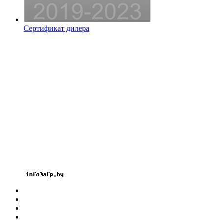
Сертификат дилера
Контакты
ООО «АЛЬФАПАНЕЛЬ»
220131, Республика Беларусь, г. Минск
ул. Гамарника, 30
Расчетный счет: BY26OLMP3012000581742-
0000933
код OLMPBY2X
Тел.: +375 17 2826060
Факс: +375 17 3606099
Велк: +375 29 1826060
Мтс: +375 33 3296060
Email: