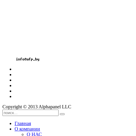
ул. Гамарника, 30
Расчетный счет: BY26OLMP3012000581742-
0000933
код OLMPBY2X
Тел.: +375 17 2826060
Факс: +375 17 3606099
Велк: +375 29 1826060
Мтс: +375 33 3296060
Email:
Copyright © 2013 Alphapanel LLC
Главная
О компании
О НАС