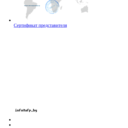
Сертификат представителя
Контакты
ООО «АЛЬФАПАНЕЛЬ»
220131, Республика Беларусь, г. Минск
ул. Гамарника, 30
Расчетный счет: BY26OLMP3012000581742-
0000933
код OLMPBY2X
Тел.: +375 17 2826060
Факс: +375 17 3606099
Велк: +375 29 1826060
Мтс: +375 33 3296060
Email: