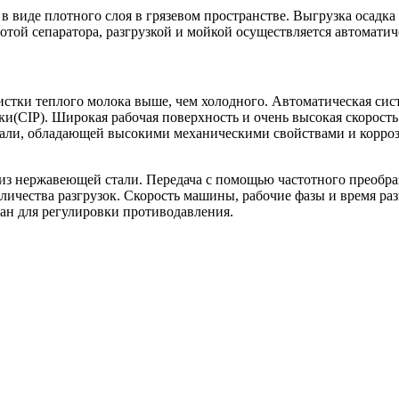
в виде плотного слоя в грязевом пространстве. Выгрузка осадк
отой сепаратора, разгрузкой и мойкой осуществляется автоматич
истки теплого молока выше, чем холодного. Автоматическая си
и(CIP). Широкая рабочая поверхность и очень высокая скорост
ли, обладающей высокими механическими свойствами и коррози
 из нержавеющей стали. Передача с помощью частотного преобра
личества разгрузок. Скорость машины, рабочие фазы и время ра
н для регулировки противодавления.