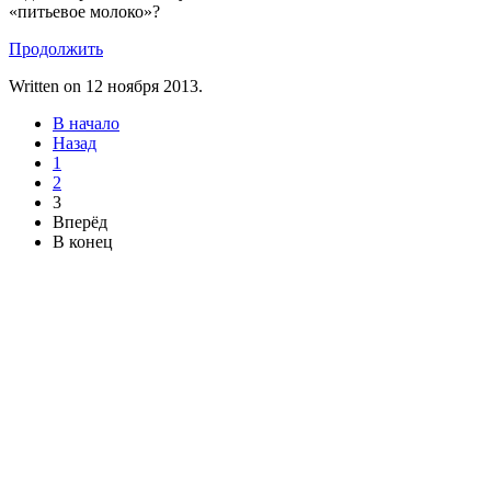
«питьевое молоко»?
Продолжить
Written on
12 ноября 2013
.
В начало
Назад
1
2
3
Вперёд
В конец
Контакты
ООО «АЛЬФАПАНЕЛЬ»
220131, Республика Беларусь, г. Минск
ул. Гамарника, 30
Расчетный счет: BY26OLMP3012000581742-
0000933
код OLMPBY2X
Тел.: +375 17 2826060